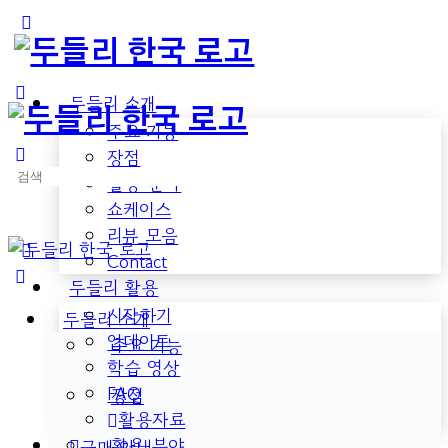
Toggle
Side
Panel
두들리 소개
주요 기능
장점
검
활용 분야
색:
쇼케이스
리뷰 모음
Contact
두들리 활용
시작하기
두들리 소개
업데이트
주요 기능
학습 영상
FAQ
장점
활용자료
활용 분야
구매 안내