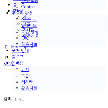
리뷰 모음
블로그
Contact
멤버십
두들리 활용
강좌
시작하기
그룹
업데이트
게시판
학습 영상
활용자료
FAQ
활용자료
More options
구매 안내
블로그
멤버십
로그인
강좌
그룹
게시판
활용자료
검색: