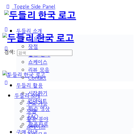
Toggle Side Panel
두들리 소개
주요 기능
장점
검색:
활용 분야
쇼케이스
리뷰 모음
Contact
두들리 활용
시작하기
두들리 소개
업데이트
주요 기능
학습 영상
장점
FAQ
활용 분야
활용자료
쇼케이스
구매 안내