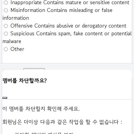
Inappropriate
Contains mature or sensitive content
Misinformation
Contains misleading or false
information
Offensive
Contains abusive or derogatory content
Suspicious
Contains spam, fake content or potential
malware
Other
신고하기
멤버를 차단할까요?
이 멤버를 차단할지 확인해 주세요.
회원님은 더이상 다음과 같은 작업을 할 수 없습니다 :