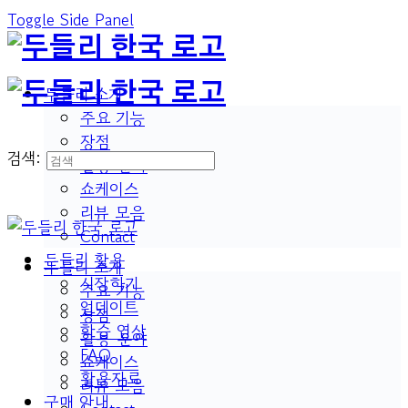
Toggle Side Panel
두들리 소개
주요 기능
장점
검색:
활용 분야
쇼케이스
리뷰 모음
Contact
두들리 활용
두들리 소개
시작하기
주요 기능
업데이트
장점
학습 영상
활용 분야
FAQ
쇼케이스
활용자료
리뷰 모음
구매 안내