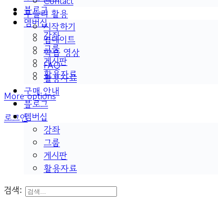
Contact
블로그
두들리 활용
멤버십
시작하기
강좌
업데이트
그룹
학습 영상
게시판
FAQ
활용자료
활용자료
구매 안내
More options
블로그
멤버십
로그인
강좌
그룹
게시판
활용자료
검색: