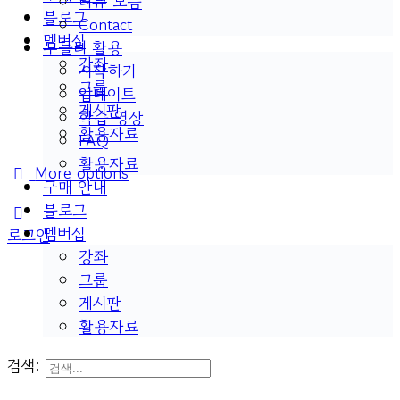
리뷰 모음
블로그
Contact
멤버십
두들리 활용
강좌
시작하기
그룹
업데이트
게시판
학습 영상
활용자료
FAQ
활용자료
More options
구매 안내
블로그
멤버십
로그인
강좌
그룹
게시판
활용자료
검색: