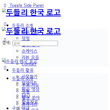
Toggle Side Panel
두들리 소개
주요 기능
장점
검색:
활용 분야
쇼케이스
리뷰 모음
Contact
두들리 활용
시작하기
두들리 소개
업데이트
주요 기능
학습 영상
장점
FAQ
활용 분야
활용자료
쇼케이스
구매 안내