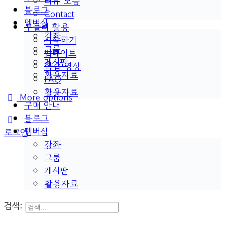
리뷰 모음
블로그
Contact
멤버십
두들리 활용
강좌
시작하기
그룹
업데이트
게시판
학습 영상
활용자료
FAQ
활용자료
More options
구매 안내
블로그
멤버십
로그인
강좌
그룹
게시판
활용자료
검색: