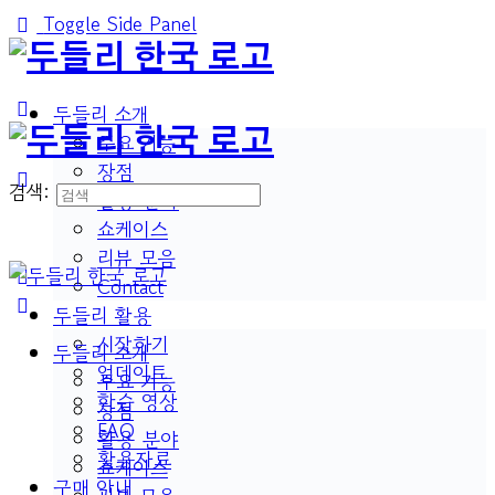
Toggle Side Panel
두들리 소개
주요 기능
장점
검색:
활용 분야
쇼케이스
리뷰 모음
Contact
두들리 활용
시작하기
두들리 소개
업데이트
주요 기능
학습 영상
장점
FAQ
활용 분야
활용자료
쇼케이스
구매 안내