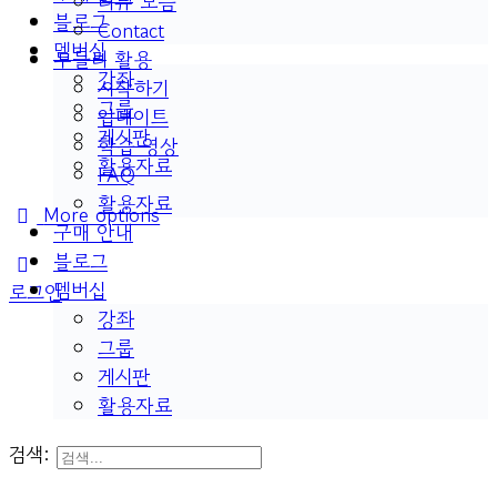
리뷰 모음
블로그
Contact
멤버십
두들리 활용
강좌
시작하기
그룹
업데이트
게시판
학습 영상
활용자료
FAQ
활용자료
More options
구매 안내
블로그
멤버십
로그인
강좌
그룹
게시판
활용자료
검색: