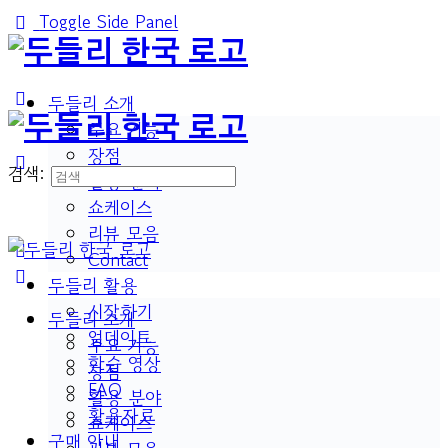
Toggle Side Panel
두들리 소개
주요 기능
장점
검색:
활용 분야
쇼케이스
리뷰 모음
Contact
두들리 활용
시작하기
두들리 소개
업데이트
주요 기능
학습 영상
장점
FAQ
활용 분야
활용자료
쇼케이스
구매 안내