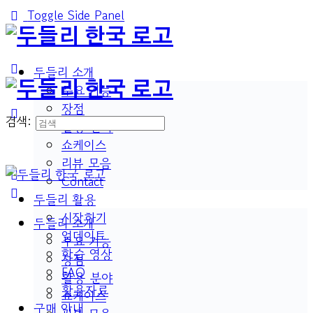
Toggle Side Panel
두들리 소개
주요 기능
장점
검색:
활용 분야
쇼케이스
리뷰 모음
Contact
두들리 활용
시작하기
두들리 소개
업데이트
주요 기능
학습 영상
장점
FAQ
활용 분야
활용자료
쇼케이스
구매 안내