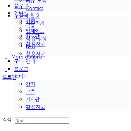
리뷰 모음
블로그
Contact
멤버십
두들리 활용
강좌
시작하기
그룹
업데이트
게시판
학습 영상
활용자료
FAQ
활용자료
More options
구매 안내
블로그
멤버십
로그인
강좌
그룹
게시판
활용자료
검색: