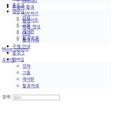
Contact
블로그
두들리 활용
멤버십
시작하기
강좌
업데이트
그룹
학습 영상
게시판
FAQ
활용자료
활용자료
구매 안내
More options
블로그
멤버십
로그인
강좌
그룹
게시판
활용자료
검색: