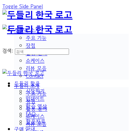
Toggle Side Panel
두들리 소개
주요 기능
장점
검색:
활용 분야
쇼케이스
리뷰 모음
Contact
두들리 활용
두들리 소개
시작하기
주요 기능
업데이트
장점
학습 영상
활용 분야
FAQ
쇼케이스
활용자료
리뷰 모음
구매 안내