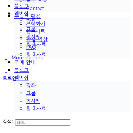
리뷰 모음
블로그
Contact
멤버십
두들리 활용
강좌
시작하기
그룹
업데이트
게시판
학습 영상
활용자료
FAQ
활용자료
More options
구매 안내
블로그
멤버십
로그인
강좌
그룹
게시판
활용자료
검색: