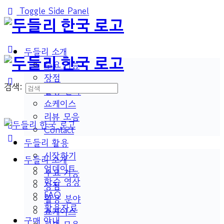
Toggle Side Panel
두들리 소개
주요 기능
장점
검색:
활용 분야
쇼케이스
리뷰 모음
Contact
두들리 활용
시작하기
두들리 소개
업데이트
주요 기능
학습 영상
장점
FAQ
활용 분야
활용자료
쇼케이스
구매 안내