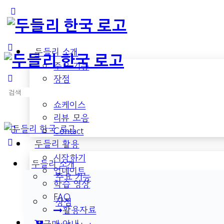
Toggle
Side
Panel
두들리 소개
주요 기능
장점
검
활용 분야
색:
쇼케이스
리뷰 모음
Contact
두들리 활용
시작하기
두들리 소개
업데이트
주요 기능
학습 영상
FAQ
장점
활용자료
구매 안내