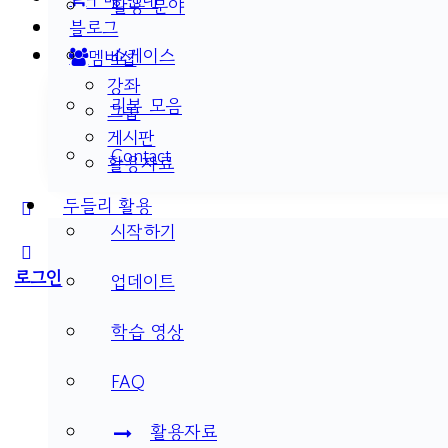
활용 분야
블로그
쇼케이스
멤버십
강좌
리뷰 모음
그룹
게시판
Contact
활용자료
두들리 활용
More
시작하기
options
로그인
업데이트
학습 영상
FAQ
활용자료