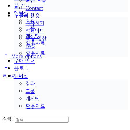
리뷰 모음
블로그
Contact
멤버십
두들리 활용
강좌
시작하기
그룹
업데이트
게시판
학습 영상
활용자료
FAQ
활용자료
More options
구매 안내
블로그
멤버십
로그인
강좌
그룹
게시판
활용자료
검색: