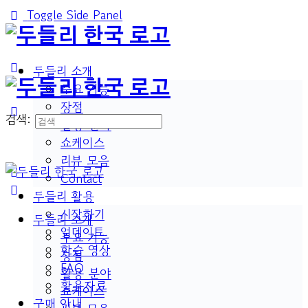
Toggle Side Panel
두들리 소개
주요 기능
장점
검색:
활용 분야
쇼케이스
리뷰 모음
Contact
두들리 활용
시작하기
두들리 소개
업데이트
주요 기능
학습 영상
장점
FAQ
활용 분야
활용자료
쇼케이스
구매 안내