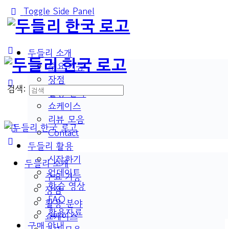
Toggle Side Panel
두들리 소개
주요 기능
장점
검색:
활용 분야
쇼케이스
리뷰 모음
Contact
두들리 활용
시작하기
두들리 소개
업데이트
주요 기능
학습 영상
장점
FAQ
활용 분야
활용자료
쇼케이스
구매 안내