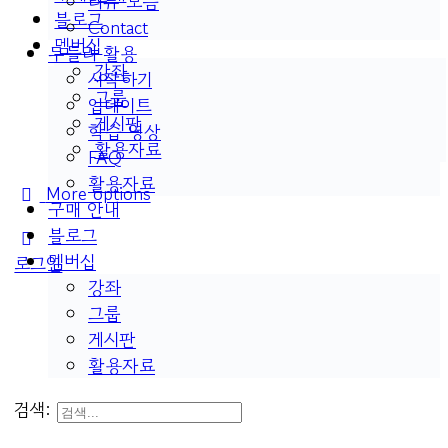
리뷰 모음
블로그
Contact
멤버십
두들리 활용
강좌
시작하기
그룹
업데이트
게시판
학습 영상
활용자료
FAQ
활용자료
More options
구매 안내
블로그
멤버십
로그인
강좌
그룹
게시판
활용자료
검색: