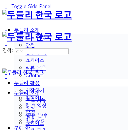
Toggle Side Panel
두들리 소개
주요 기능
장점
검색:
활용 분야
쇼케이스
리뷰 모음
Contact
두들리 활용
시작하기
두들리 소개
업데이트
주요 기능
학습 영상
장점
FAQ
활용 분야
활용자료
쇼케이스
구매 안내