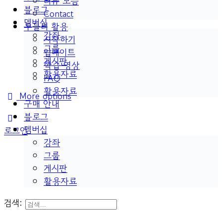
리뷰 모음
블로그
Contact
멤버십
두들리 활용
강좌
시작하기
그룹
업데이트
게시판
학습 영상
활용자료
FAQ
활용자료
More options
구매 안내
블로그
멤버십
로그인
강좌
그룹
게시판
활용자료
검색: