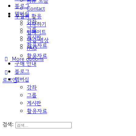
리뷰 모음
블로그
Contact
멤버십
두들리 활용
강좌
시작하기
그룹
업데이트
게시판
학습 영상
활용자료
FAQ
활용자료
More options
구매 안내
블로그
멤버십
로그인
강좌
그룹
게시판
활용자료
검색: