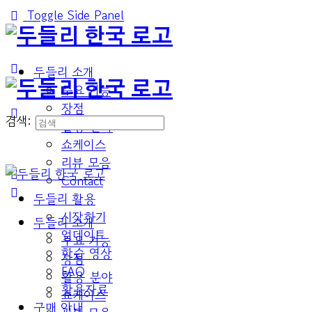
Toggle Side Panel
두들리 소개
주요 기능
장점
검색:
활용 분야
쇼케이스
리뷰 모음
Contact
두들리 활용
시작하기
두들리 소개
업데이트
주요 기능
학습 영상
장점
FAQ
활용 분야
활용자료
쇼케이스
구매 안내