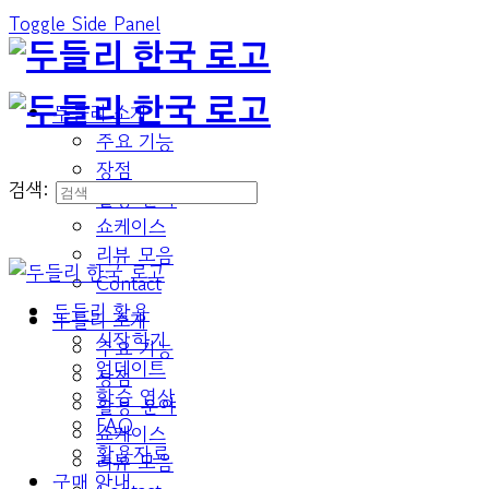
Toggle Side Panel
두들리 소개
주요 기능
장점
검색:
활용 분야
쇼케이스
리뷰 모음
Contact
두들리 활용
두들리 소개
시작하기
주요 기능
업데이트
장점
학습 영상
활용 분야
FAQ
쇼케이스
활용자료
리뷰 모음
구매 안내