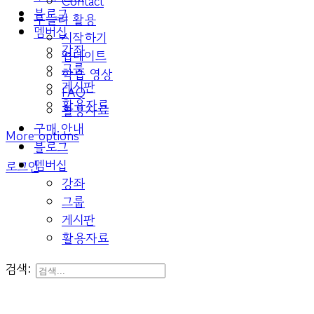
Contact
블로그
두들리 활용
멤버십
시작하기
강좌
업데이트
그룹
학습 영상
게시판
FAQ
활용자료
활용자료
구매 안내
More options
블로그
멤버십
로그인
강좌
그룹
게시판
활용자료
검색: