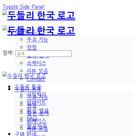
Toggle Side Panel
두들리 소개
주요 기능
장점
검색:
활용 분야
쇼케이스
리뷰 모음
Contact
두들리 활용
두들리 소개
시작하기
주요 기능
업데이트
장점
학습 영상
활용 분야
FAQ
쇼케이스
활용자료
리뷰 모음
구매 안내