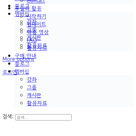
Contact
블로그
두들리 활용
멤버십
시작하기
강좌
업데이트
그룹
학습 영상
게시판
FAQ
활용자료
활용자료
구매 안내
More options
블로그
멤버십
로그인
강좌
그룹
게시판
활용자료
검색: