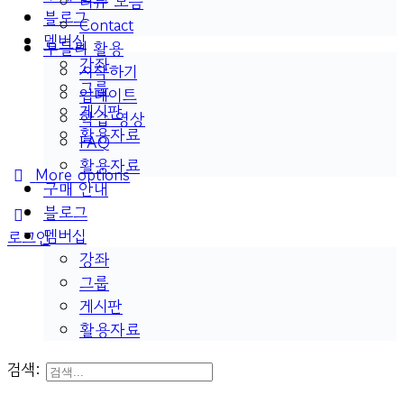
리뷰 모음
블로그
Contact
멤버십
두들리 활용
강좌
시작하기
그룹
업데이트
게시판
학습 영상
활용자료
FAQ
활용자료
More options
구매 안내
블로그
멤버십
로그인
강좌
그룹
게시판
활용자료
검색: