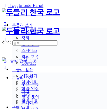
Toggle Side Panel
두들리 소개
주요 기능
장점
검색:
활용 분야
쇼케이스
리뷰 모음
Contact
두들리 활용
시작하기
두들리 소개
업데이트
주요 기능
학습 영상
장점
FAQ
활용 분야
활용자료
쇼케이스
구매 안내