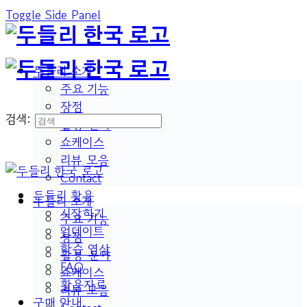
Toggle Side Panel
두들리 소개
주요 기능
장점
검색:
활용 분야
쇼케이스
리뷰 모음
Contact
두들리 활용
두들리 소개
시작하기
주요 기능
업데이트
장점
학습 영상
활용 분야
FAQ
쇼케이스
활용자료
리뷰 모음
구매 안내