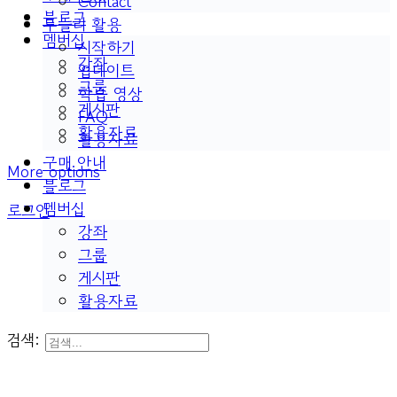
Contact
블로그
두들리 활용
멤버십
시작하기
강좌
업데이트
그룹
학습 영상
게시판
FAQ
활용자료
활용자료
구매 안내
More options
블로그
멤버십
로그인
강좌
그룹
게시판
활용자료
검색: