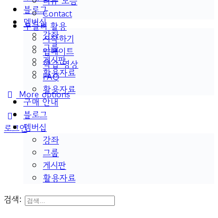
리뷰 모음
블로그
Contact
멤버십
두들리 활용
강좌
시작하기
그룹
업데이트
게시판
학습 영상
활용자료
FAQ
활용자료
More options
구매 안내
블로그
멤버십
로그인
강좌
그룹
게시판
활용자료
검색: