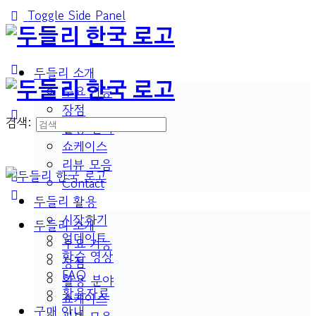
Toggle Side Panel
두들리 소개
주요 기능
장점
검색:
활용 분야
쇼케이스
리뷰 모음
Contact
두들리 활용
시작하기
두들리 소개
업데이트
주요 기능
학습 영상
장점
FAQ
활용 분야
활용자료
쇼케이스
구매 안내