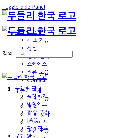
Toggle Side Panel
두들리 소개
주요 기능
장점
검색:
활용 분야
쇼케이스
리뷰 모음
Contact
두들리 활용
두들리 소개
시작하기
주요 기능
업데이트
장점
학습 영상
활용 분야
FAQ
쇼케이스
활용자료
리뷰 모음
구매 안내