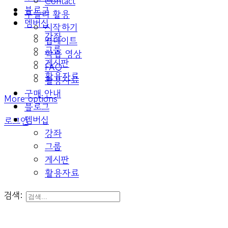
Contact
블로그
두들리 활용
멤버십
시작하기
강좌
업데이트
그룹
학습 영상
게시판
FAQ
활용자료
활용자료
구매 안내
More options
블로그
멤버십
로그인
강좌
그룹
게시판
활용자료
검색: