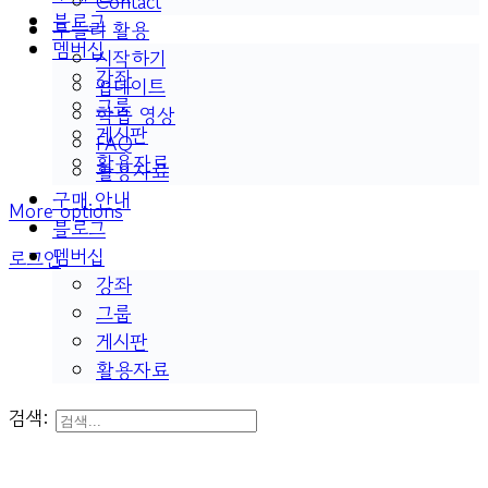
Contact
블로그
두들리 활용
멤버십
시작하기
강좌
업데이트
그룹
학습 영상
게시판
FAQ
활용자료
활용자료
구매 안내
More options
블로그
멤버십
로그인
강좌
그룹
게시판
활용자료
검색: