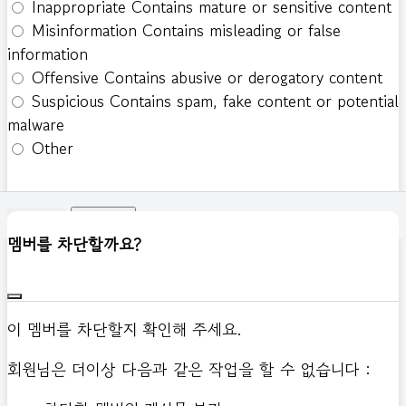
Inappropriate
Contains mature or sensitive content
Misinformation
Contains misleading or false
information
Offensive
Contains abusive or derogatory content
Suspicious
Contains spam, fake content or potential
malware
Other
신고하기
멤버를 차단할까요?
이 멤버를 차단할지 확인해 주세요.
회원님은 더이상 다음과 같은 작업을 할 수 없습니다 :