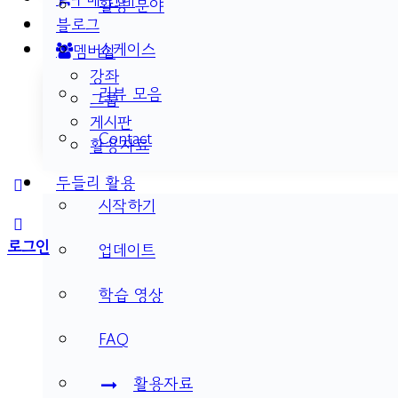
활용 분야
블로그
쇼케이스
멤버십
강좌
리뷰 모음
그룹
게시판
Contact
활용자료
두들리 활용
More
시작하기
options
로그인
업데이트
학습 영상
FAQ
활용자료