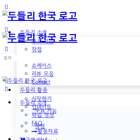
Toggle
Side
Panel
두들리 소개
주요 기능
장점
검
활용 분야
색:
쇼케이스
리뷰 모음
Contact
두들리 활용
시작하기
두들리 소개
업데이트
주요 기능
학습 영상
FAQ
장점
활용자료
구매 안내