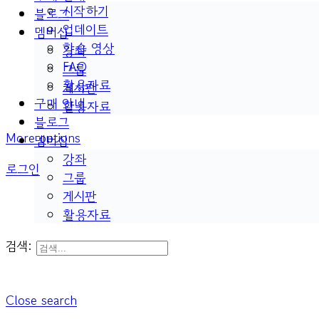
시작하기
블로그
업데이트
멤버십
학습 영상
강좌
FAQ
그룹
활용자료
게시판
구매 안내
활용자료
블로그
More options
멤버십
강좌
로그인
그룹
게시판
활용자료
검색:
Close search