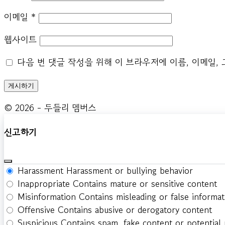
이메일
*
웹사이트
다음 번 댓글 작성을 위해 이 브라우저에 이름, 이메일,
© 2026 - 두들리 멤버스
신고하기
Harassment
Harassment or bullying behavior
Inappropriate
Contains mature or sensitive content
Misinformation
Contains misleading or false informat
Offensive
Contains abusive or derogatory content
Suspicious
Contains spam, fake content or potential