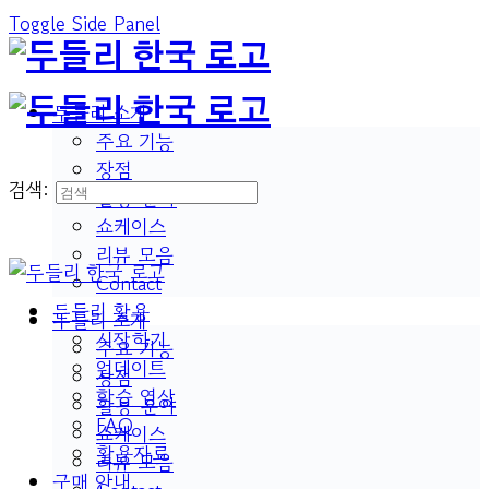
Toggle Side Panel
두들리 소개
주요 기능
장점
검색:
활용 분야
쇼케이스
리뷰 모음
Contact
두들리 활용
두들리 소개
시작하기
주요 기능
업데이트
장점
학습 영상
활용 분야
FAQ
쇼케이스
활용자료
리뷰 모음
구매 안내