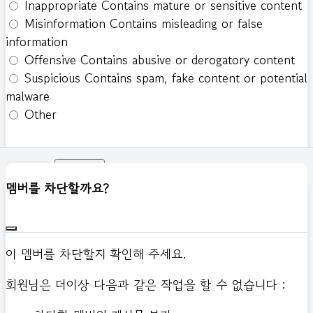
Inappropriate
Contains mature or sensitive content
Misinformation
Contains misleading or false
information
Offensive
Contains abusive or derogatory content
Suspicious
Contains spam, fake content or potential
malware
Other
신고하기
멤버를 차단할까요?
이 멤버를 차단할지 확인해 주세요.
회원님은 더이상 다음과 같은 작업을 할 수 없습니다 :