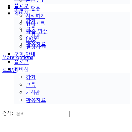
Contact
블로그
두들리 활용
멤버십
시작하기
강좌
업데이트
그룹
학습 영상
게시판
FAQ
활용자료
활용자료
구매 안내
More options
블로그
멤버십
로그인
강좌
그룹
게시판
활용자료
검색: