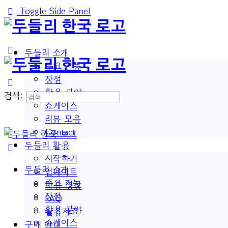
Toggle Side Panel
두들리 소개
주요 기능
장점
활용 분야
검색:
쇼케이스
리뷰 모음
Contact
두들리 활용
시작하기
두들리 소개
업데이트
주요 기능
학습 영상
장점
FAQ
활용 분야
활용자료
쇼케이스
구매 안내