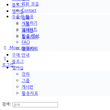
리뷰 모음
블로그
Contact
멤버십
두들리 활용
강좌
시작하기
그룹
업데이트
게시판
학습 영상
활용자료
FAQ
More options
활용자료
구매 안내
블로그
로그인
멤버십
강좌
그룹
게시판
활용자료
검색: