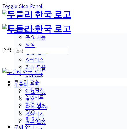
Toggle Side Panel
두들리 소개
주요 기능
장점
검색:
활용 분야
쇼케이스
리뷰 모음
Contact
두들리 활용
두들리 소개
시작하기
주요 기능
업데이트
장점
학습 영상
활용 분야
FAQ
쇼케이스
활용자료
리뷰 모음
구매 안내