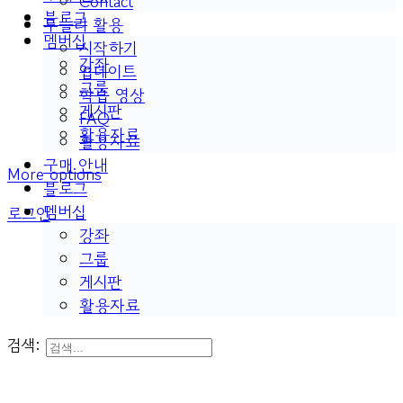
Contact
블로그
두들리 활용
멤버십
시작하기
강좌
업데이트
그룹
학습 영상
게시판
FAQ
활용자료
활용자료
구매 안내
More options
블로그
멤버십
로그인
강좌
그룹
게시판
활용자료
검색: