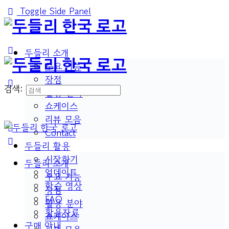
Toggle Side Panel
두들리 소개
주요 기능
장점
검색:
활용 분야
쇼케이스
리뷰 모음
Contact
두들리 활용
시작하기
두들리 소개
업데이트
주요 기능
학습 영상
장점
FAQ
활용 분야
활용자료
쇼케이스
구매 안내