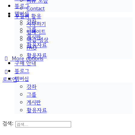
리뷰 모음
블로그
Contact
멤버십
두들리 활용
강좌
시작하기
그룹
업데이트
게시판
학습 영상
활용자료
FAQ
활용자료
More options
구매 안내
블로그
멤버십
로그인
강좌
그룹
게시판
활용자료
검색: