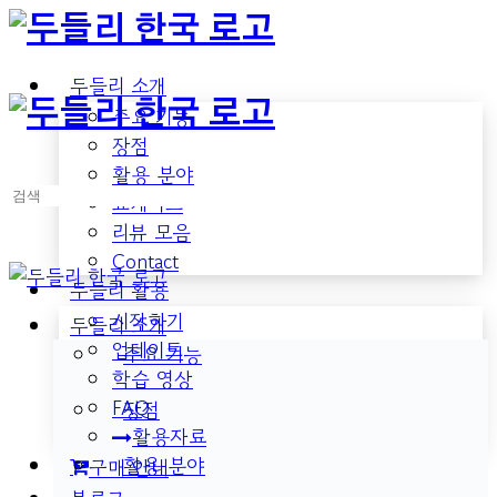
Toggle
Side
Panel
두들리 소개
주요 기능
장점
활용 분야
검
쇼케이스
색:
리뷰 모음
Contact
두들리 활용
시작하기
두들리 소개
업데이트
주요 기능
학습 영상
FAQ
장점
활용자료
활용 분야
구매 안내