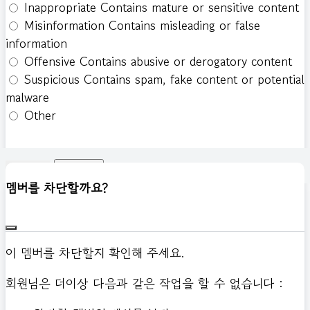
Inappropriate
Contains mature or sensitive content
Misinformation
Contains misleading or false
information
Offensive
Contains abusive or derogatory content
Suspicious
Contains spam, fake content or potential
malware
Other
신고하기
멤버를 차단할까요?
이 멤버를 차단할지 확인해 주세요.
회원님은 더이상 다음과 같은 작업을 할 수 없습니다 :