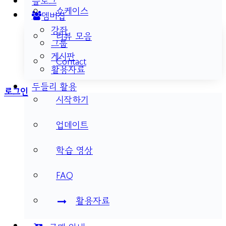
블로그
쇼케이스
멤버십
강좌
리뷰 모음
그룹
게시판
Contact
활용자료
두들리 활용
More
로그인
시작하기
options
업데이트
학습 영상
FAQ
활용자료