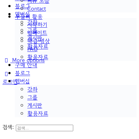
리뷰 모음
블로그
Contact
멤버십
두들리 활용
강좌
시작하기
그룹
업데이트
게시판
학습 영상
활용자료
FAQ
활용자료
More options
구매 안내
블로그
멤버십
로그인
강좌
그룹
게시판
활용자료
검색: