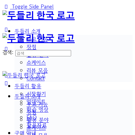
Toggle Side Panel
두들리 소개
주요 기능
장점
검색:
활용 분야
쇼케이스
리뷰 모음
Contact
두들리 활용
시작하기
두들리 소개
업데이트
주요 기능
학습 영상
장점
FAQ
활용 분야
활용자료
쇼케이스
구매 안내