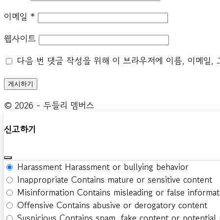
이메일
*
웹사이트
다음 번 댓글 작성을 위해 이 브라우저에 이름, 이메일,
© 2026 - 두들리 멤버스
신고하기
Harassment
Harassment or bullying behavior
Inappropriate
Contains mature or sensitive content
Misinformation
Contains misleading or false informat
Offensive
Contains abusive or derogatory content
Suspicious
Contains spam, fake content or potential