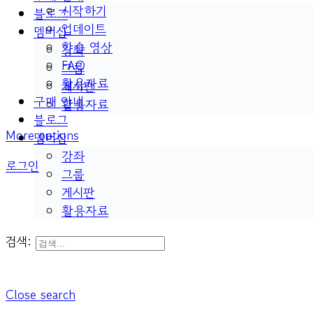
시작하기
블로그
업데이트
멤버십
학습 영상
강좌
FAQ
그룹
활용자료
게시판
구매 안내
활용자료
블로그
More options
멤버십
강좌
로그인
그룹
게시판
활용자료
검색:
Close search