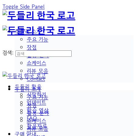
Toggle Side Panel
두들리 소개
주요 기능
장점
검색:
활용 분야
쇼케이스
리뷰 모음
Contact
두들리 활용
두들리 소개
시작하기
주요 기능
업데이트
장점
학습 영상
활용 분야
FAQ
쇼케이스
활용자료
리뷰 모음
구매 안내