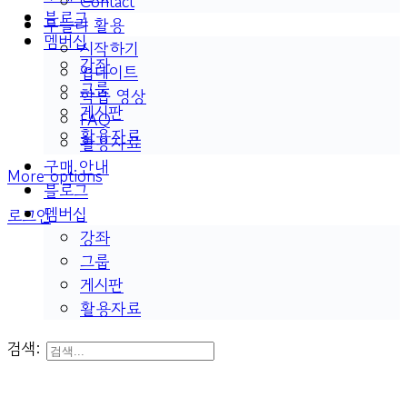
Contact
블로그
두들리 활용
멤버십
시작하기
강좌
업데이트
그룹
학습 영상
게시판
FAQ
활용자료
활용자료
구매 안내
More options
블로그
멤버십
로그인
강좌
그룹
게시판
활용자료
검색: