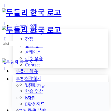
Toggle
Side
Panel
두들리 소개
주요 기능
장점
검
활용 분야
색:
쇼케이스
리뷰 모음
Contact
두들리 활용
시작하기
두들리 소개
업데이트
주요 기능
학습 영상
FAQ
장점
활용자료
활용 분야
구매 안내