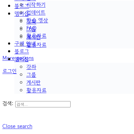
시작하기
블로그
업데이트
멤버십
학습 영상
강좌
FAQ
그룹
활용자료
게시판
구매 안내
활용자료
블로그
More options
멤버십
강좌
로그인
그룹
게시판
활용자료
검색:
Close search