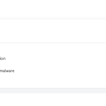
ion
 malware