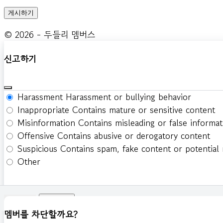
© 2026 - 두들리 멤버스
신고하기
Harassment
Harassment or bullying behavior
Inappropriate
Contains mature or sensitive content
Misinformation
Contains misleading or false informat
Offensive
Contains abusive or derogatory content
Suspicious
Contains spam, fake content or potential
Other
신고하기
멤버를 차단할까요?