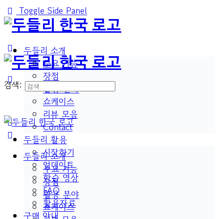
Toggle Side Panel
두들리 소개
주요 기능
장점
검색:
활용 분야
쇼케이스
리뷰 모음
Contact
두들리 활용
시작하기
두들리 소개
업데이트
주요 기능
학습 영상
장점
FAQ
활용 분야
활용자료
쇼케이스
구매 안내