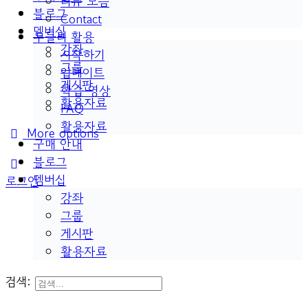
리뷰 모음
블로그
Contact
멤버십
두들리 활용
강좌
시작하기
그룹
업데이트
게시판
학습 영상
활용자료
FAQ
활용자료
More options
구매 안내
블로그
멤버십
로그인
강좌
그룹
게시판
활용자료
검색: