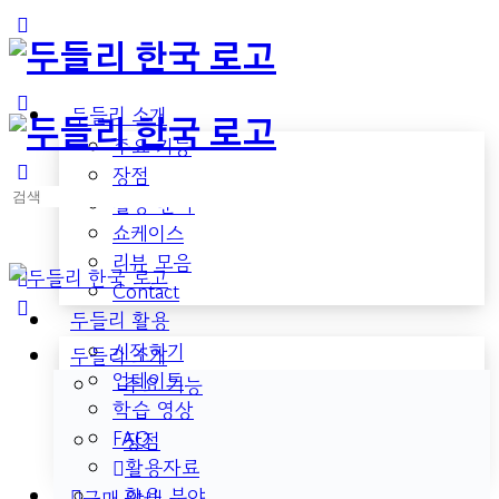
Toggle
Side
Panel
두들리 소개
주요 기능
장점
검
활용 분야
색:
쇼케이스
리뷰 모음
Contact
두들리 활용
시작하기
두들리 소개
업데이트
주요 기능
학습 영상
FAQ
장점
활용자료
활용 분야
구매 안내