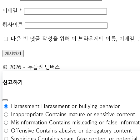
이메일
*
웹사이트
다음 번 댓글 작성을 위해 이 브라우저에 이름, 이메일,
© 2026 - 두들리 멤버스
신고하기
Harassment
Harassment or bullying behavior
Inappropriate
Contains mature or sensitive content
Misinformation
Contains misleading or false informat
Offensive
Contains abusive or derogatory content
Suspicious
Contains spam, fake content or potential