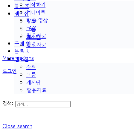
시작하기
블로그
업데이트
멤버십
학습 영상
강좌
FAQ
그룹
활용자료
게시판
구매 안내
활용자료
블로그
More options
멤버십
강좌
로그인
그룹
게시판
활용자료
검색:
Close search