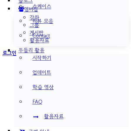
블로그
쇼케이스
멤버십
강좌
리뷰 모음
그룹
게시판
Contact
활용자료
두들리 활용
More
로그인
시작하기
options
업데이트
학습 영상
FAQ
활용자료