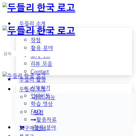
Toggle
Side
Panel
두들리 소개
주요 기능
장점
활용 분야
검
쇼케이스
색:
리뷰 모음
Contact
두들리 활용
시작하기
두들리 소개
업데이트
주요 기능
학습 영상
FAQ
장점
활용자료
활용 분야
구매 안내