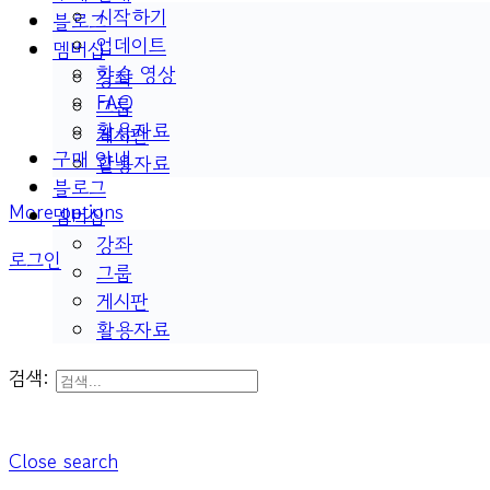
시작하기
블로그
업데이트
멤버십
학습 영상
강좌
FAQ
그룹
활용자료
게시판
구매 안내
활용자료
블로그
More options
멤버십
강좌
로그인
그룹
게시판
활용자료
검색:
Close search