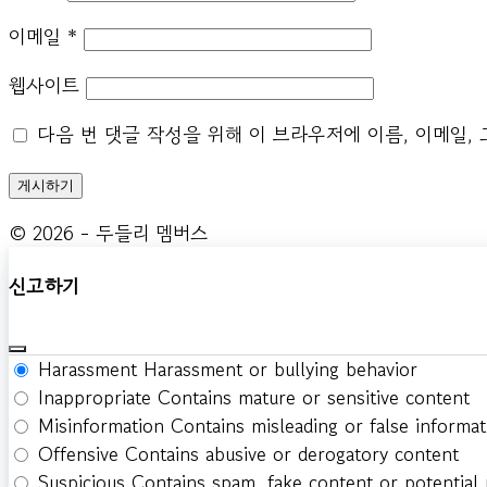
이메일
*
웹사이트
다음 번 댓글 작성을 위해 이 브라우저에 이름, 이메일,
© 2026 - 두들리 멤버스
신고하기
Harassment
Harassment or bullying behavior
Inappropriate
Contains mature or sensitive content
Misinformation
Contains misleading or false informat
Offensive
Contains abusive or derogatory content
Suspicious
Contains spam, fake content or potential