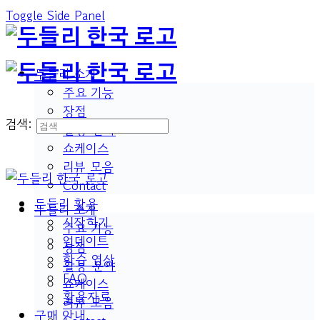
Toggle Side Panel
두들리 소개
주요 기능
장점
검색:
활용 분야
쇼케이스
리뷰 모음
Contact
두들리 활용
두들리 소개
시작하기
주요 기능
업데이트
장점
학습 영상
활용 분야
FAQ
쇼케이스
활용자료
리뷰 모음
구매 안내