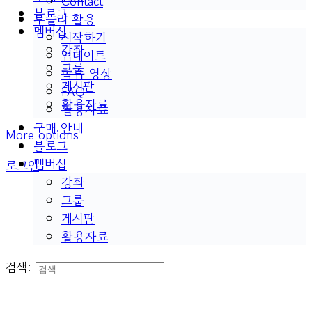
Contact
블로그
두들리 활용
멤버십
시작하기
강좌
업데이트
그룹
학습 영상
게시판
FAQ
활용자료
활용자료
구매 안내
More options
블로그
멤버십
로그인
강좌
그룹
게시판
활용자료
검색: