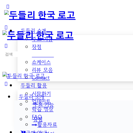
Toggle
Side
Panel
두들리 소개
주요 기능
장점
검
활용 분야
색:
쇼케이스
리뷰 모음
Contact
두들리 활용
시작하기
두들리 소개
업데이트
주요 기능
학습 영상
FAQ
장점
활용자료
구매 안내