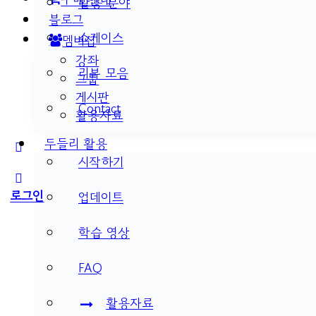
활용 분야
블로그
쇼케이스
멤버십
강좌
리뷰 모음
그룹
게시판
Contact
활용자료
두들리 활용
More
시작하기
options
로그인
업데이트
학습 영상
FAQ
활용자료