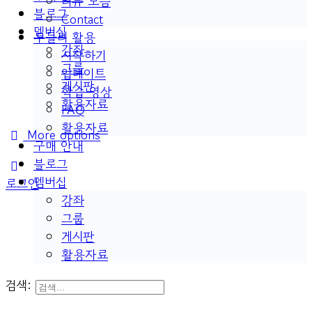
리뷰 모음
블로그
Contact
멤버십
두들리 활용
강좌
시작하기
그룹
업데이트
게시판
학습 영상
활용자료
FAQ
활용자료
More options
구매 안내
블로그
멤버십
로그인
강좌
그룹
게시판
활용자료
검색: