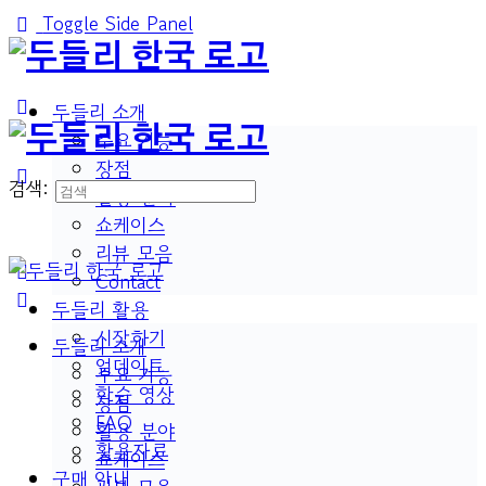
Toggle Side Panel
두들리 소개
주요 기능
장점
검색:
활용 분야
쇼케이스
리뷰 모음
Contact
두들리 활용
시작하기
두들리 소개
업데이트
주요 기능
학습 영상
장점
FAQ
활용 분야
활용자료
쇼케이스
구매 안내