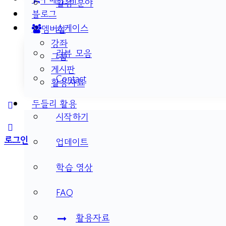
활용 분야
블로그
쇼케이스
멤버십
강좌
리뷰 모음
그룹
게시판
Contact
활용자료
두들리 활용
More
시작하기
options
로그인
업데이트
학습 영상
FAQ
활용자료