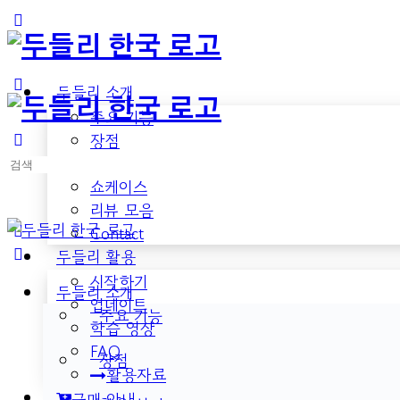
Toggle
Side
Panel
두들리 소개
주요 기능
장점
검
활용 분야
색:
쇼케이스
리뷰 모음
Contact
두들리 활용
시작하기
두들리 소개
업데이트
주요 기능
학습 영상
FAQ
장점
활용자료
구매 안내