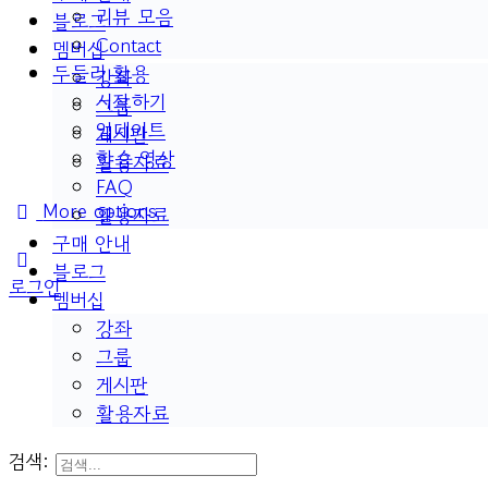
리뷰 모음
블로그
Contact
멤버십
두들리 활용
강좌
시작하기
그룹
업데이트
게시판
학습 영상
활용자료
FAQ
More options
활용자료
구매 안내
블로그
로그인
멤버십
강좌
그룹
게시판
활용자료
검색: