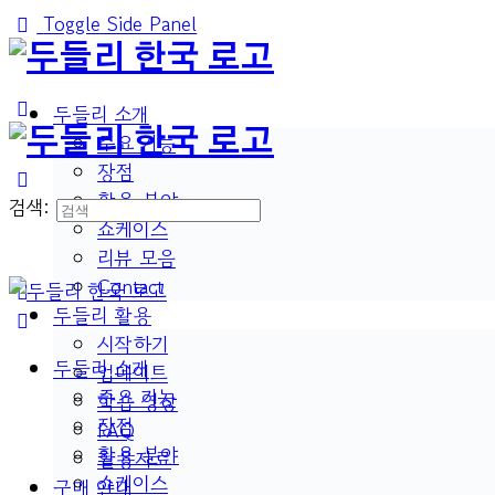
Toggle Side Panel
두들리 소개
주요 기능
장점
활용 분야
검색:
쇼케이스
리뷰 모음
Contact
두들리 활용
시작하기
두들리 소개
업데이트
주요 기능
학습 영상
장점
FAQ
활용 분야
활용자료
쇼케이스
구매 안내