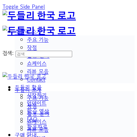
Toggle Side Panel
두들리 소개
주요 기능
장점
검색:
활용 분야
쇼케이스
리뷰 모음
Contact
두들리 활용
두들리 소개
시작하기
주요 기능
업데이트
장점
학습 영상
활용 분야
FAQ
쇼케이스
활용자료
리뷰 모음
구매 안내