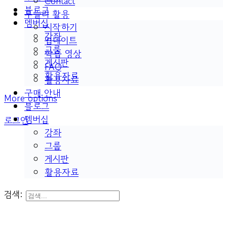
Contact
블로그
두들리 활용
멤버십
시작하기
강좌
업데이트
그룹
학습 영상
게시판
FAQ
활용자료
활용자료
구매 안내
More options
블로그
멤버십
로그인
강좌
그룹
게시판
활용자료
검색: