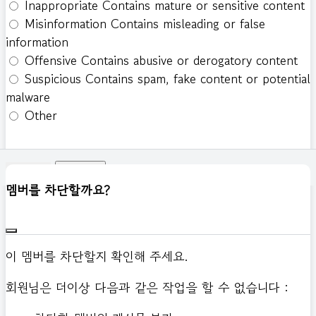
Inappropriate
Contains mature or sensitive content
Misinformation
Contains misleading or false
information
Offensive
Contains abusive or derogatory content
Suspicious
Contains spam, fake content or potential
malware
Other
신고하기
멤버를 차단할까요?
이 멤버를 차단할지 확인해 주세요.
회원님은 더이상 다음과 같은 작업을 할 수 없습니다 :