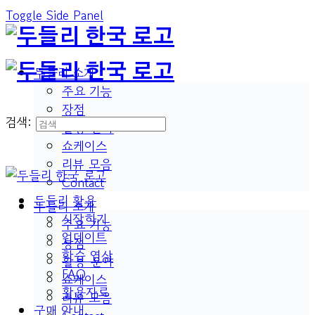
Toggle Side Panel
두들리 소개
주요 기능
장점
검색:
활용 분야
쇼케이스
리뷰 모음
Contact
두들리 활용
두들리 소개
시작하기
주요 기능
업데이트
장점
학습 영상
활용 분야
FAQ
쇼케이스
활용자료
리뷰 모음
구매 안내