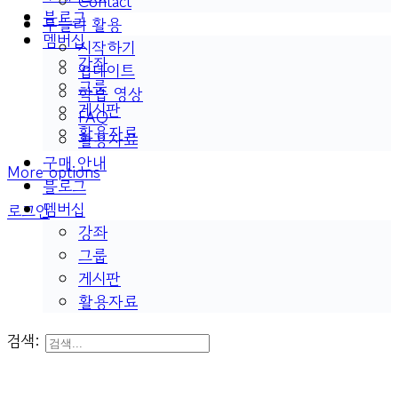
Contact
블로그
두들리 활용
멤버십
시작하기
강좌
업데이트
그룹
학습 영상
게시판
FAQ
활용자료
활용자료
구매 안내
More options
블로그
멤버십
로그인
강좌
그룹
게시판
활용자료
검색: