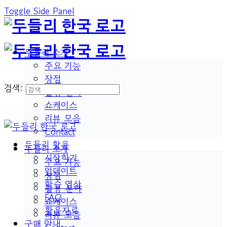
Toggle Side Panel
두들리 소개
주요 기능
장점
검색:
활용 분야
쇼케이스
리뷰 모음
Contact
두들리 활용
두들리 소개
시작하기
주요 기능
업데이트
장점
학습 영상
활용 분야
FAQ
쇼케이스
활용자료
리뷰 모음
구매 안내