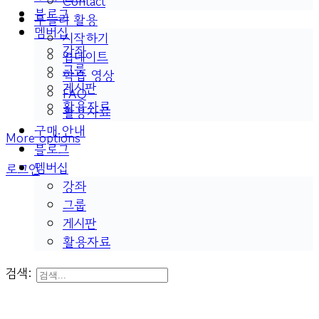
Contact
블로그
두들리 활용
멤버십
시작하기
강좌
업데이트
그룹
학습 영상
게시판
FAQ
활용자료
활용자료
구매 안내
More options
블로그
멤버십
로그인
강좌
그룹
게시판
활용자료
검색: