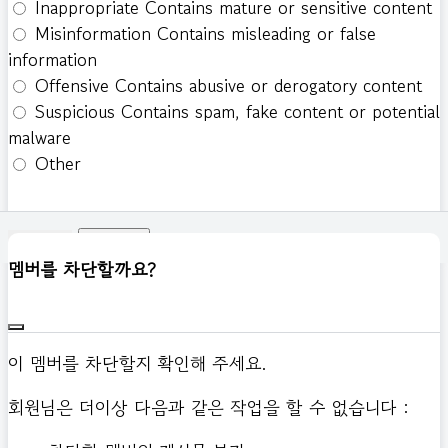
Inappropriate
Contains mature or sensitive content
Misinformation
Contains misleading or false
information
Offensive
Contains abusive or derogatory content
Suspicious
Contains spam, fake content or potential
malware
Other
신고하기
멤버를 차단할까요?
이 멤버를 차단할지 확인해 주세요.
회원님은 더이상 다음과 같은 작업을 할 수 없습니다 :