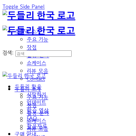
Toggle Side Panel
두들리 소개
주요 기능
장점
검색:
활용 분야
쇼케이스
리뷰 모음
Contact
두들리 활용
두들리 소개
시작하기
주요 기능
업데이트
장점
학습 영상
활용 분야
FAQ
쇼케이스
활용자료
리뷰 모음
구매 안내