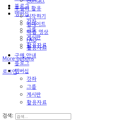
Contact
블로그
두들리 활용
멤버십
시작하기
강좌
업데이트
그룹
학습 영상
게시판
FAQ
활용자료
활용자료
구매 안내
More options
블로그
멤버십
로그인
강좌
그룹
게시판
활용자료
검색: